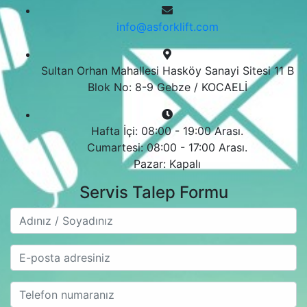
info@asforklift.com
Sultan Orhan Mahallesi Hasköy Sanayi Sitesi 11 B
Blok No: 8-9 Gebze / KOCAELİ
Hafta İçi: 08:00 - 19:00 Arası.
Cumartesi: 08:00 - 17:00 Arası.
Pazar: Kapalı
Servis Talep Formu