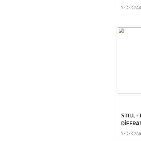
YEDEK PA
STILL -
DİFERA
KOMPL
YEDEK PA