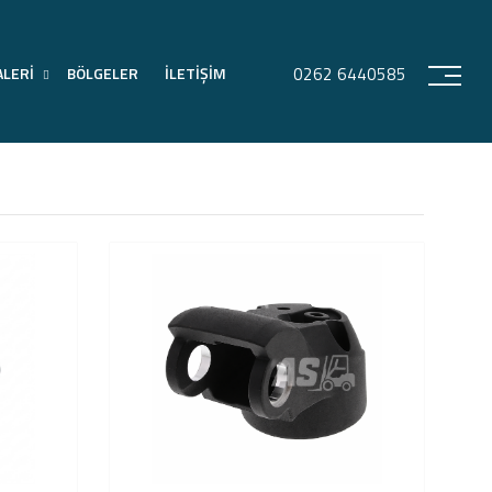
ALERİ
BÖLGELER
İLETİŞİM
0262 6440585