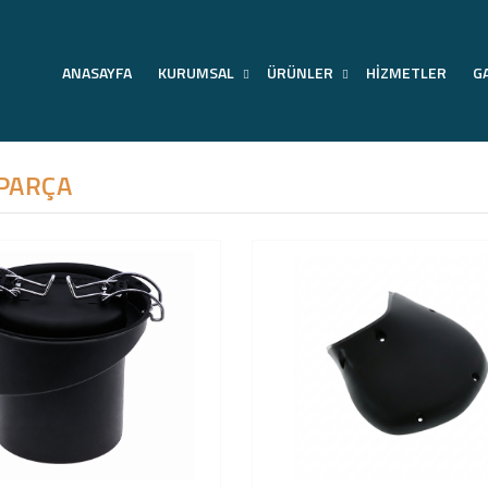
ANASAYFA
KURUMSAL
ÜRÜNLER
HİZMETLER
G
PARÇA
YEDEK PARÇA
Anasayfa
Ürünler
Yedek Parça