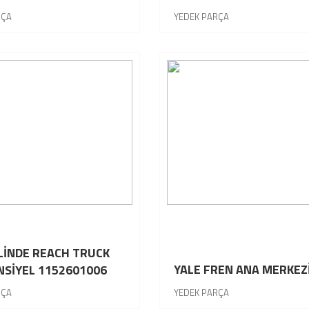
RÇA
YEDEK PARÇA
 LİNDE REACH TRUCK
YALE FREN ANA MERKEZ
NSİYEL 1152601006
E
RÇA
YEDEK PARÇA