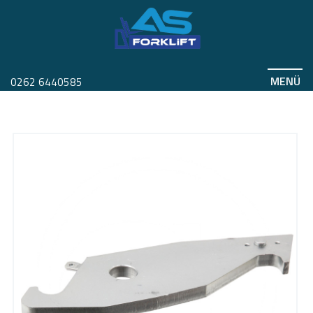
MENÜ
0262 6440585
KİLİT 51228311
Anasayfa
Ürünler
Ürünler
Yedek Parça