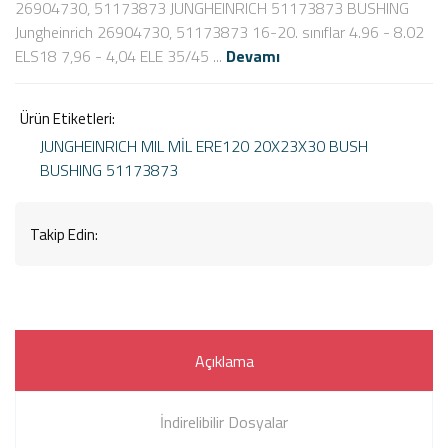
26904730, 51173873 JUNGHEINRICH 51173873 BUSHING
Jungheinrich 26904730, 51173873 16-20. sınıflar 4.96 - 8.02
ELS18 7,96 - 4,04 ELE 35/45 ...
Devamı
Ürün Etiketleri:
JUNGHEINRICH MIL
MİL
ERE120
20X23X30
BUSH
BUSHING
51173873
Takip Edin:
Açıklama
İndirelibilir Dosyalar