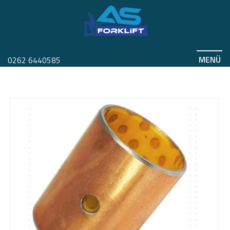
MENÜ
0262 6440585
JUNGHEINRICH MİL
ERE120 51173873
Anasayfa
Ürünler
Ürünler
Yedek Parça