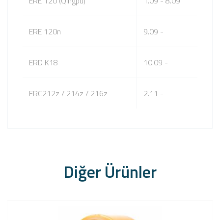
ERE 120 (Qingpu)
1.09 - 8.09
ERE 120n
9.09 -
ERD K18
10.09 -
ERC212z / 214z / 216z
2.11 -
Diğer Ürünler