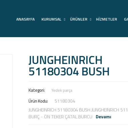
ANASAYFA
KURUMSAL
ÜRÜNLER
HİZMETLER
G
NGHEINRICH 51180304 B
JUNGHEINRICH
51180304 BUSH
Anasayfa
Ürünler
Ürünler
Yedek Parça
Kategori:
Yedek parça
51180304
Ürün Kodu:
JUNGHEINRICH 51180304 BUSH JUNGHEINRICH 51
BURÇ - ÖN TEKER ÇATAL BURCU
Devamı