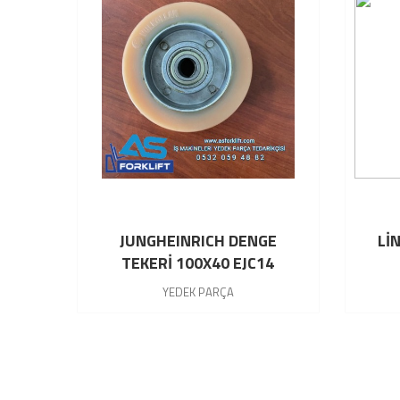
JUNGHEINRICH DENGE
Lİ
TEKERİ 100X40 EJC14
27634540
YEDEK PARÇA