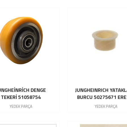
UNGHEİNRİCH DENGE
JUNGHEINRICH YATAK
TEKERİ 51058754
BURCU 50275671 ERE
YEDEK PARÇA
YEDEK PARÇA