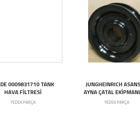
NDE 0009831710 TANK
JUNGHEINRICH ASAN
HAVA FİLTRESİ
AYNA ÇATAL EKİPMAN
ASANSÖR HORTUM MA
YEDEK PARÇA
YEDEK PARÇA
52006591