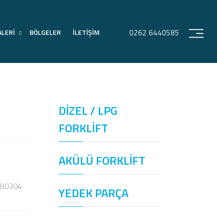
ALERİ
BÖLGELER
İLETİŞİM
0262 6440585
USH
DİZEL / LPG
FORKLİFT
AKÜLÜ FORKLİFT
180304
YEDEK PARÇA