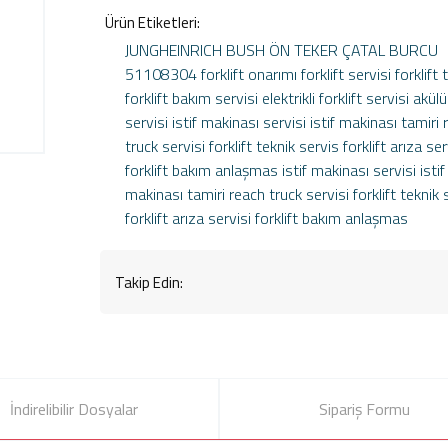
Ürün Etiketleri:
JUNGHEINRICH BUSH
ÖN TEKER ÇATAL BURCU
51108304
forklift onarımı
forklift servisi
forklift 
forklift bakım servisi
elektrikli forklift servisi
akülü 
servisi
istif makinası servisi
istif makinası tamiri
truck servisi
forklift teknik servis
forklift arıza ser
forklift bakım anlaşmas
istif makinası servisi
istif
makinası tamiri
reach truck servisi
forklift teknik 
forklift arıza servisi
forklift bakım anlaşmas
Takip Edin:
İndirelibilir Dosyalar
Sipariş Formu