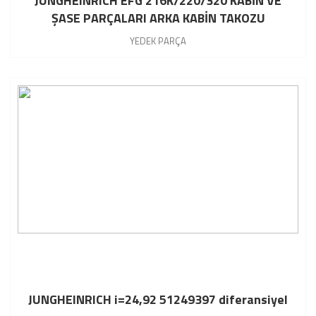
JUNGHEINRICH EFG 216K/220/320 KABİN VE
ŞASE PARÇALARI ARKA KABİN TAKOZU
51475732
YEDEK PARÇA
JUNGHEINRICH i=24,92 51249397 diferansiyel