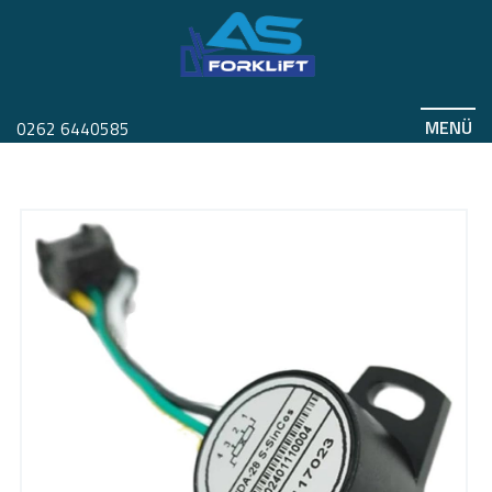
MENÜ
0262 6440585
DİREKSİYON ENCODERİ
Anasayfa
Ürünler
Ürünler
Yedek Parça