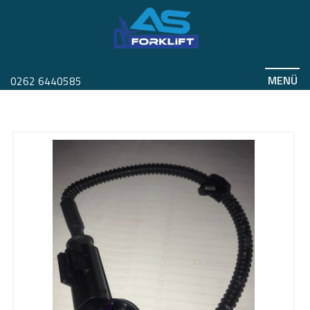
MENÜ
0262 6440585
BT KABİN SENSÖRÜ
Anasayfa
Ürünler
Ürünler
Yedek Parça