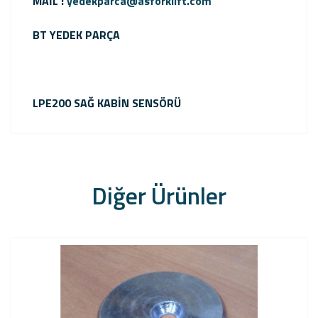
MAİL :
yedekparca@asforklift.com
BT YEDEK PARÇA
LPE200 SAĞ KABİN SENSÖRÜ
Diğer Ürünler