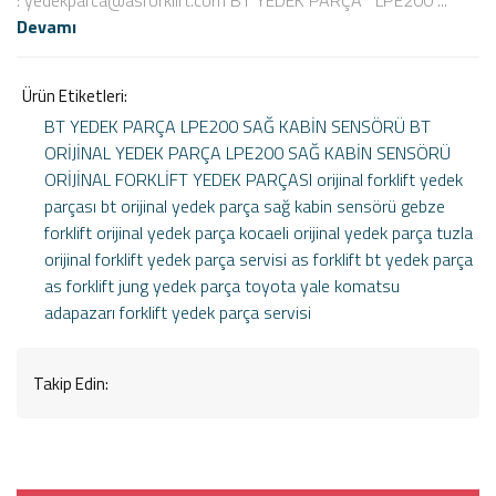
: yedekparca@asforklift.com BT YEDEK PARÇA LPE200 ...
Devamı
Ürün Etiketleri:
BT YEDEK PARÇA LPE200 SAĞ KABİN SENSÖRÜ
BT
ORİJİNAL YEDEK PARÇA
LPE200 SAĞ KABİN SENSÖRÜ
ORİJİNAL FORKLİFT YEDEK PARÇASI
orijinal forklift yedek
parçası
bt orijinal yedek parça sağ kabin sensörü
gebze
forklift orijinal yedek parça
kocaeli orijinal yedek parça
tuzla
orijinal forklift yedek parça servisi
as forklift bt yedek parça
as forklift jung yedek parça
toyota
yale
komatsu
adapazarı forklift yedek parça servisi
Takip Edin: